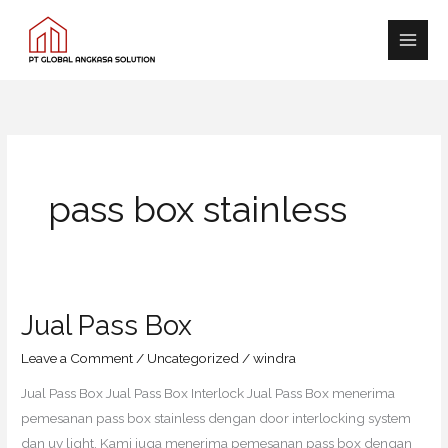
Skip
Main
to
Men
content
pass box stainless
Jual Pass Box
Jual
Pass
Leave a Comment
/
Uncategorized
/
windra
Box
Jual Pass Box Jual Pass Box Interlock Jual Pass Box menerima
pemesanan pass box stainless dengan door interlocking system
dan uv light. Kami juga menerima pemesanan pass box dengan