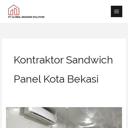
Skip
Main
to
Men
content
Kontraktor Sandwich
Panel Kota Bekasi
Yang
perlu
diperhatikan